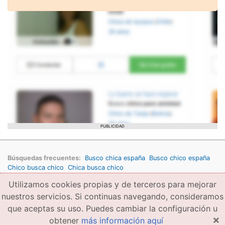
PUBLICIDAD
Búsquedas frecuentes:
Busco chica españa
Busco chico españa
Chico busca chico
Chica busca chico
Utilizamos cookies propias y de terceros para mejorar
Copyright © 2026 amigae.com
Condiciones generales de uso
Política de privacidad
Copyright
nuestros servicios. Si continuas navegando, consideramos
que aceptas su uso. Puedes cambiar la configuración u
×
obtener
más información aquí