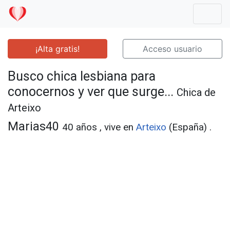
Mostr
¡Alta gratis!
Acceso usuario
Busco chica lesbiana para
conocernos y ver que surge...
Chica de
Arteixo
Marias40
40 años , vive en
Arteixo
(España) .