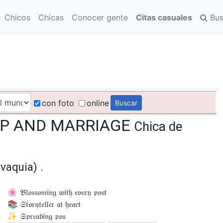
Chicos
Chicas
Conocer gente
Citas casuales
Bus
con foto
online
IP AND MARRIAGE
Chica de
vaquia) .
🌸 𝔅𝔩𝔬𝔰𝔰𝔬𝔪𝔦𝔫𝔤 𝔴𝔦𝔱𝔥 𝔢𝔳𝔢𝔯𝔶 𝔭𝔬𝔰𝔱
📚 𝔖𝔱𝔬𝔯𝔶𝔱𝔢𝔩𝔩𝔢𝔯 𝔞𝔱 𝔥𝔢𝔞𝔯𝔱
✨ 𝔖𝔭𝔯𝔢𝔞𝔡𝔦𝔫𝔤 𝔭𝔬𝔰