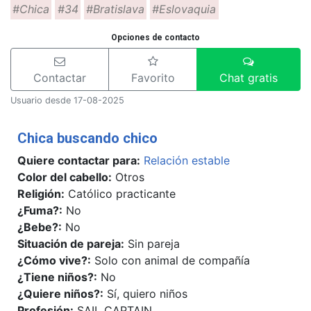
#Chica
#34
#Bratislava
#Eslovaquia
Opciones de contacto
Contactar
Favorito
Chat gratis
Usuario desde 17-08-2025
Únete o ingresa
Úne
Chica buscando chico
Para ver las fotografías debes estar
Para
registrado
regi
Quiere contactar para:
Relación estable
Color del cabello:
Otros
Alta gratis
Login
Alta
Religión:
Católico practicante
¿Fuma?:
No
2 / 2
1 
¿Bebe?:
No
Situación de pareja:
Sin pareja
¿Cómo vive?:
Solo con animal de compañía
¿Tiene niños?:
No
¿Quiere niños?:
Sí, quiero niños
Profesión:
SAIL CAPTAIN