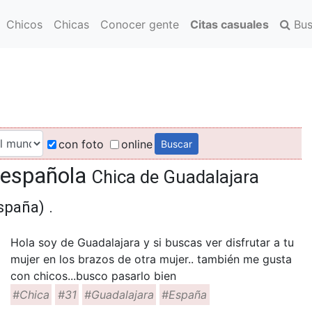
Chicos
Chicas
Conocer gente
Citas casuales
Bus
con foto
online
l española
Chica de Guadalajara
spaña) .
Hola soy de Guadalajara y si buscas ver disfrutar a tu
mujer en los brazos de otra mujer.. también me gusta
con chicos...busco pasarlo bien
#Chica
#31
#Guadalajara
#España