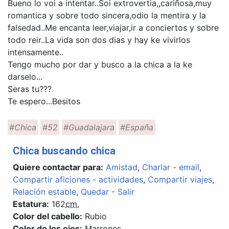
Bueno lo voi a intentar..Soi extrovertia,,cariñosa,muy
romantica y sobre todo sincera,odio la mentira y la
falsedad..Me encanta leer,viajar,ir a conciertos y sobre
todo reir..La vida son dos dias y hay ke vivirlos
intensamente..
Tengo mucho por dar y busco a la chica a la ke
darselo...
Seras tu???
Te espero...Besitos
#Chica
#52
#Guadalajara
#España
Chica buscando chica
Quiere contactar para:
Amistad
,
Charlar - email
,
Compartir aficiones - actividades
,
Compartir viajes
,
Relación estable
,
Quedar - Salir
Estatura:
162
cm.
Color del cabello:
Rubio
Color de los ojos:
Marrones