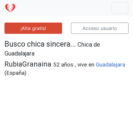
Mostr
¡Alta gratis!
Acceso usuario
Busco chica sincera...
Chica de
Guadalajara
RubiaGranaina
52 años , vive en
Guadalajara
(España) .