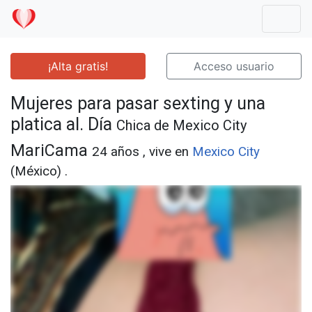
Mostr
¡Alta gratis!
Acceso usuario
Mujeres para pasar sexting y una
platica al. Día
Chica de Mexico City
MariCama
24 años , vive en
Mexico City
(México) .