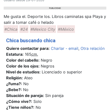
Usuario desde 29-01-2026
PUBLICIDAD
Me gusta el. Deporte los. Libros caminatas spa Playa y
salir a tomar café o helado
#Chica
#24
#Mexico City
#México
Chica buscando chica
Quiere contactar para:
Charlar - email
,
Otra relación
Estatura:
165
cm.
Color del cabello:
Negro
Color de los ojos:
Negros
Nivel de estudios:
Licenciado o superior
Religión:
Ateo
¿Fuma?:
No
¿Bebe?:
No
Situación de pareja:
Sin pareja
¿Cómo vive?:
Solo
¿Tiene niños?:
No