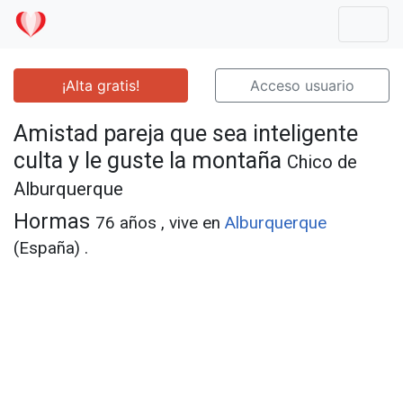
Mostr
¡Alta gratis!
Acceso usuario
Amistad pareja que sea inteligente
culta y le guste la montaña
Chico de
Alburquerque
Hormas
76 años , vive en
Alburquerque
(España) .