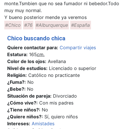
monte.Tsmbien que no sea fumador ni bebedor.Todo
muy muy normal.
Y bueno posterior mende ya veremos
#Chico
#76
#Alburquerque
#España
Chico buscando chica
Quiere contactar para:
Compartir viajes
Estatura:
165
cm.
Color de los ojos:
Avellana
Nivel de estudios:
Licenciado o superior
Religión:
Católico no practicante
¿Fuma?:
No
¿Bebe?:
No
Situación de pareja:
Divorciado
¿Cómo vive?:
Con mis padres
¿Tiene niños?:
No
¿Quiere niños?:
Sí, quiero niños
Intereses:
Amistades