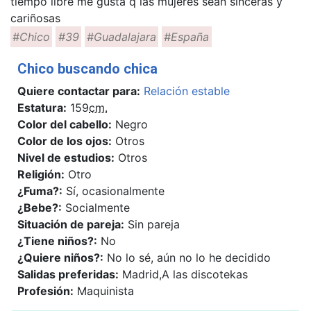
tiempo libre me gusta q las mujeres sean sinceras y
cariñosas
#Chico
#39
#Guadalajara
#España
Chico buscando chica
Quiere contactar para:
Relación estable
Estatura:
159
cm.
Color del cabello:
Negro
Color de los ojos:
Otros
Nivel de estudios:
Otros
Religión:
Otro
¿Fuma?:
Sí, ocasionalmente
¿Bebe?:
Socialmente
Situación de pareja:
Sin pareja
¿Tiene niños?:
No
¿Quiere niños?:
No lo sé, aún no lo he decidido
Salidas preferidas:
Madrid,A las discotekas
Profesión:
Maquinista