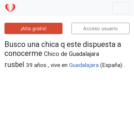
Mostr
¡Alta gratis!
Acceso usuario
Busco una chica q este dispuesta a
conocerme
Chico de Guadalajara
rusbel
39 años , vive en
Guadalajara
(España) .