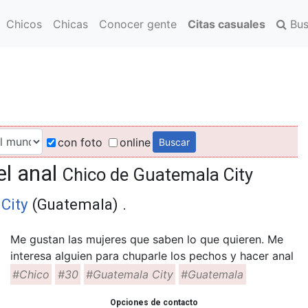
Chicos
Chicas
Conocer gente
Citas casuales
Bus
con foto
online
el anal
Chico de Guatemala City
City
(Guatemala) .
Me gustan las mujeres que saben lo que quieren. Me
interesa alguien para chuparle los pechos y hacer anal
#Chico
#30
#Guatemala City
#Guatemala
Opciones de contacto