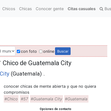
Chicos
Chicas
Conocer gente
Citas casuales
Bus
con foto
online
r
Chico de Guatemala City
City
(Guatemala) .
conocer chicas de mente abierta y que no quiera
compromisos
#Chico
#57
#Guatemala City
#Guatemala
Opciones de contacto