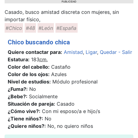
PUBLICIDAD
Casado, busco amistad discreta con mujeres, sin
importar físico,
#Chico
#48
#León
#España
Chico buscando chica
Quiere contactar para:
Amistad
,
Ligar
,
Quedar - Salir
Estatura:
183
cm.
Color del cabello:
Castaño
Color de los ojos:
Azules
Nivel de estudios:
Módulo profesional
¿Fuma?:
No
¿Bebe?:
Socialmente
Situación de pareja:
Casado
¿Cómo vive?:
Con mi esposo/a e hijo/s
¿Tiene niños?:
No
¿Quiere niños?:
No, no quiero niños