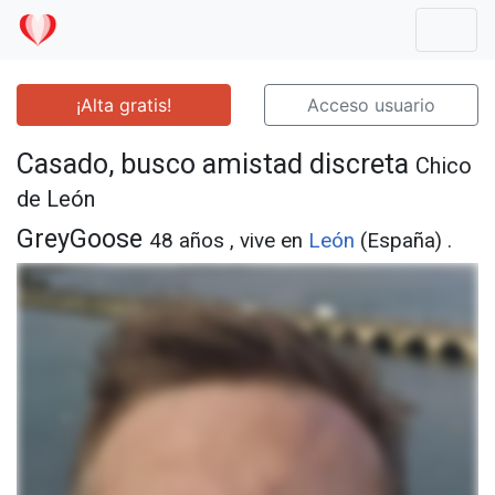
Mostr
¡Alta gratis!
Acceso usuario
Casado, busco amistad discreta
Chico
de León
GreyGoose
48 años , vive en
León
(España) .