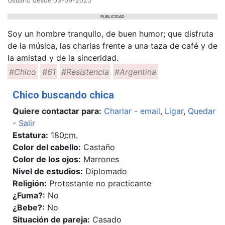
Usuario desde 03-09-2025
PUBLICIDAD
Soy un hombre tranquilo, de buen humor; que disfruta
de la música, las charlas frente a una taza de café y de
la amistad y de la sinceridad.
#Chico
#61
#Resistencia
#Argentina
Chico buscando chica
Quiere contactar para:
Charlar - email
,
Ligar
,
Quedar
- Salir
Estatura:
180
cm.
Color del cabello:
Castaño
Color de los ojos:
Marrones
Nivel de estudios:
Diplomado
Religión:
Protestante no practicante
¿Fuma?:
No
¿Bebe?:
No
Situación de pareja:
Casado