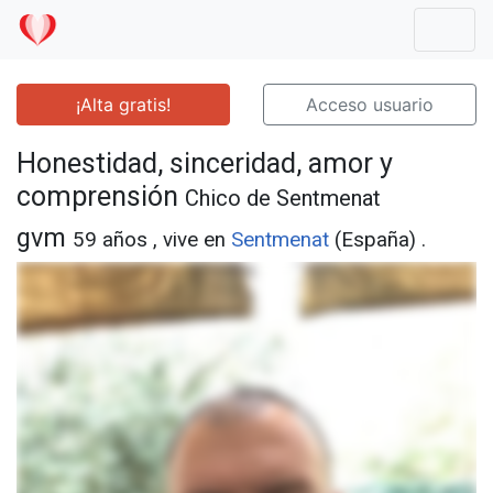
Mostr
¡Alta gratis!
Acceso usuario
Honestidad, sinceridad, amor y
comprensión
Chico de Sentmenat
gvm
59 años , vive en
Sentmenat
(España) .