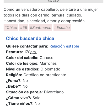
PUBLICIDAD
Como un verdadero caballero, deleitaré a una mujer
todos los días con cariño, ternura, cuidado,
Honestidad, sinceridad, amor y comprensión.
#Chico
#59
#Sentmenat
#España
Chico buscando chica
Quiere contactar para:
Relación estable
Estatura:
170
cm.
Color del cabello:
Canoso
Color de los ojos:
Marrones
Nivel de estudios:
Diplomado
Religión:
Católico no practicante
¿Fuma?:
No
¿Bebe?:
No
Situación de pareja:
Divorciado
¿Cómo vive?:
Solo
¿Tiene niños?:
No