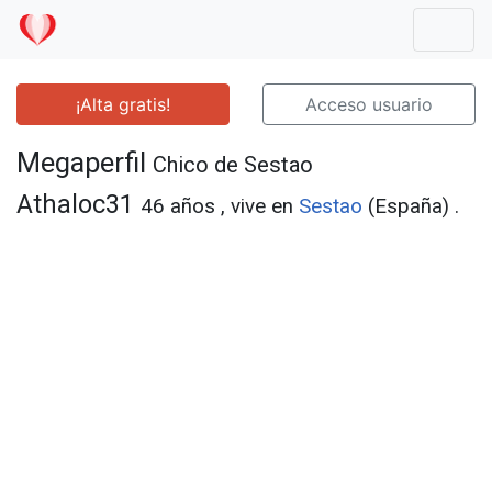
Mostr
¡Alta gratis!
Acceso usuario
Megaperfil
Chico de Sestao
Athaloc31
46 años , vive en
Sestao
(España) .