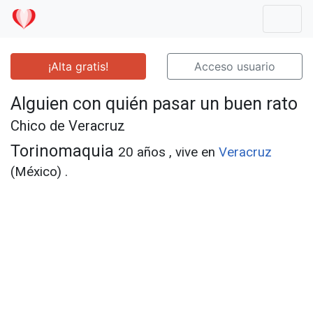
Mostr
¡Alta gratis!
Acceso usuario
Alguien con quién pasar un buen rato
Chico de Veracruz
Torinomaquia
20 años , vive en
Veracruz
(México) .