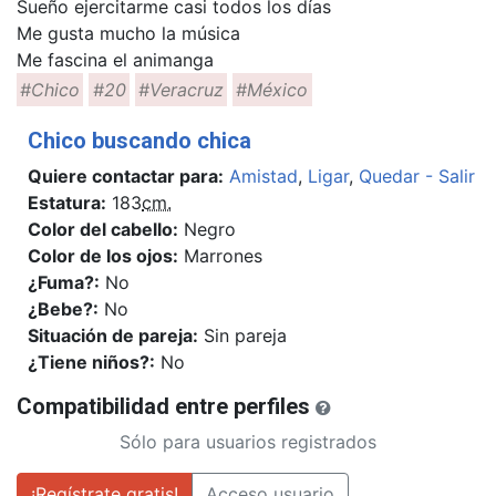
Sueño ejercitarme casi todos los días
Me gusta mucho la música
Me fascina el animanga
#Chico
#20
#Veracruz
#México
Chico buscando chica
Quiere contactar para:
Amistad
,
Ligar
,
Quedar - Salir
Estatura:
183
cm.
Color del cabello:
Negro
Color de los ojos:
Marrones
¿Fuma?:
No
¿Bebe?:
No
Situación de pareja:
Sin pareja
¿Tiene niños?:
No
Compatibilidad entre perfiles
Sólo para usuarios registrados
¡Regístrate gratis!
Acceso usuario