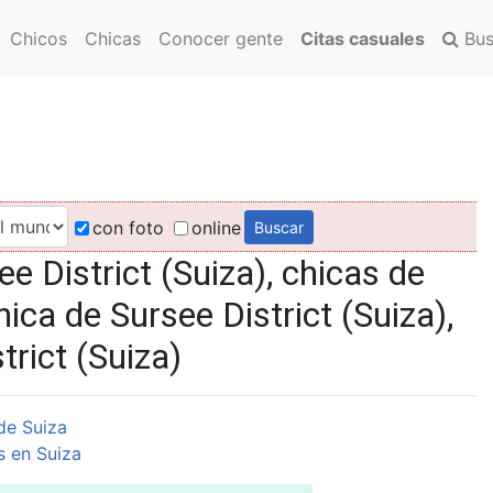
Chicos
Chicas
Conocer gente
Citas casuales
Bus
con foto
online
 District (Suiza), chicas de
hica de Sursee District (Suiza),
rict (Suiza)
de Suiza
 en Suiza