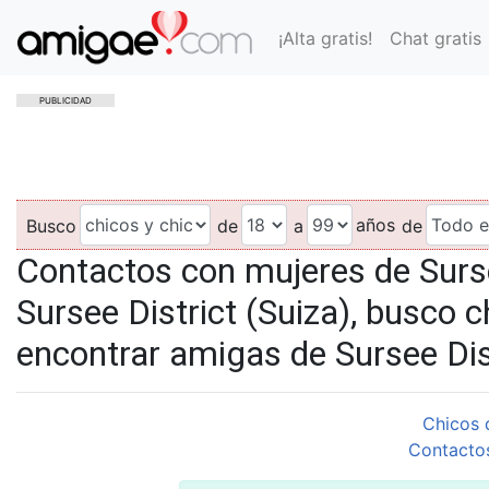
¡Alta gratis!
Chat gratis
PUBLICIDAD
años
Busco
de
a
de
Contactos con mujeres de Sursee
Sursee District (Suiza), busco c
encontrar amigas de Sursee Dist
Chicos 
Contactos