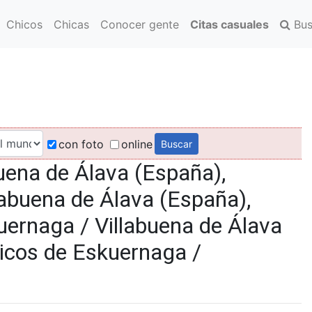
Chicos
Chicas
Conocer gente
Citas casuales
Bus
con foto
online
uena de Álava (España),
abuena de Álava (España),
uernaga / Villabuena de Álava
hicos de Eskuernaga /