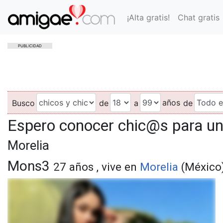
¡Alta gratis!
Chat gratis
PUBLICIDAD
años
Busco
de
a
de
Espero conocer chic@s para u
Morelia
Mons3
27 años , vive en
Morelia
(México)