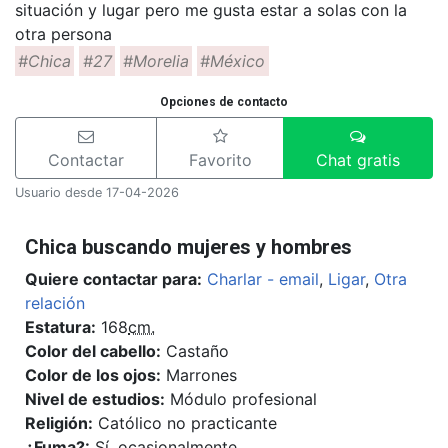
situación y lugar pero me gusta estar a solas con la
otra persona
#Chica
#27
#Morelia
#México
Opciones de contacto
Contactar
Favorito
Chat gratis
Usuario desde 17-04-2026
Chica buscando mujeres y hombres
Quiere contactar para:
Charlar - email
,
Ligar
,
Otra
relación
Estatura:
168
cm.
Color del cabello:
Castaño
Color de los ojos:
Marrones
Nivel de estudios:
Módulo profesional
Religión:
Católico no practicante
¿Fuma?:
Sí, ocasionalmente