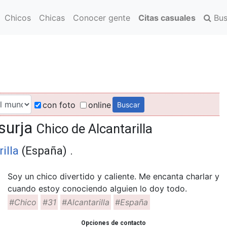
Chicos
Chicas
Conocer gente
Citas casuales
Bus
con foto
online
 surja
Chico de Alcantarilla
illa
(España) .
Soy un chico divertido y caliente. Me encanta charlar y
cuando estoy conociendo alguien lo doy todo.
#Chico
#31
#Alcantarilla
#España
Opciones de contacto