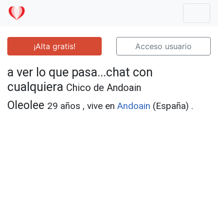
Mostr
¡Alta gratis!
Acceso usuario
a ver lo que pasa...chat con
cualquiera
Chico de Andoain
Oleolee
29 años , vive en
Andoain
(España) .