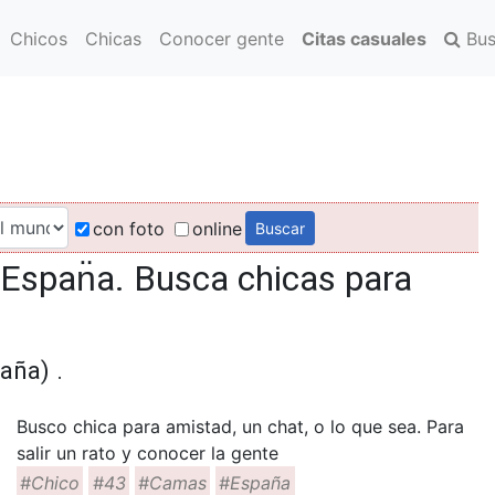
Chicos
Chicas
Conocer gente
Citas casuales
Bus
con foto
online
 Espan̈a. Busca chicas para
aña) .
Busco chica para amistad, un chat, o lo que sea. Para
salir un rato y conocer la gente
#Chico
#43
#Camas
#España