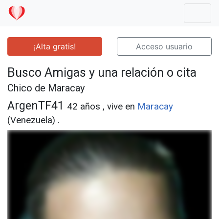
Mostr
¡Alta gratis!
Acceso usuario
Busco Amigas y una relación o cita
Chico de Maracay
ArgenTF41
42 años , vive en
Maracay
(Venezuela) .