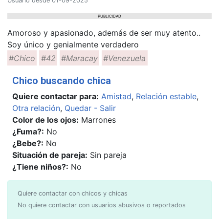
Usuario desde 01-09-2025
PUBLICIDAD
Amoroso y apasionado, además de ser muy atento..
Soy único y genialmente verdadero
#Chico
#42
#Maracay
#Venezuela
Chico buscando chica
Quiere contactar para:
Amistad
,
Relación estable
,
Otra relación
,
Quedar - Salir
Color de los ojos:
Marrones
¿Fuma?:
No
¿Bebe?:
No
Situación de pareja:
Sin pareja
¿Tiene niños?:
No
Quiere contactar con chicos y chicas
No quiere contactar con usuarios abusivos o reportados