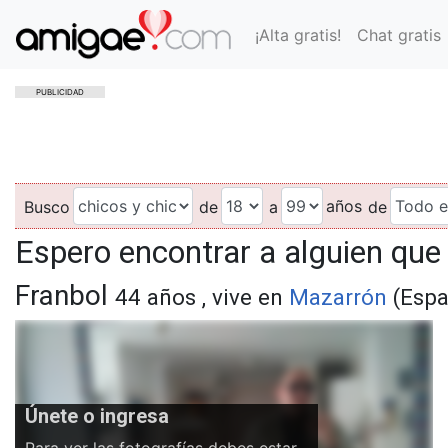
¡Alta gratis!
Chat gratis
PUBLICIDAD
años
Busco
de
a
de
Espero encontrar a alguien qu
Franbol
44 años , vive en
Mazarrón
(Espa
Únete o ingresa
Para ver las fotografías debes estar