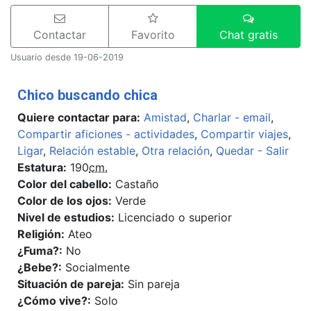
Contactar
Favorito
Chat gratis
Usuario desde 19-06-2019
Chico buscando chica
Quiere contactar para:
Amistad
,
Charlar - email
,
Compartir aficiones - actividades
,
Compartir viajes
,
Ligar
,
Relación estable
,
Otra relación
,
Quedar - Salir
Estatura:
190
cm.
Color del cabello:
Castaño
Color de los ojos:
Verde
Nivel de estudios:
Licenciado o superior
Religión:
Ateo
¿Fuma?:
No
¿Bebe?:
Socialmente
Situación de pareja:
Sin pareja
¿Cómo vive?:
Solo