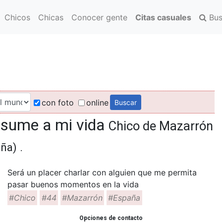
Chicos
Chicas
Conocer gente
Citas casuales
Bus
con foto
online
e sume a mi vida
Chico de Mazarrón
ña) .
Será un placer charlar con alguien que me permita
pasar buenos momentos en la vida
#Chico
#44
#Mazarrón
#España
Opciones de contacto