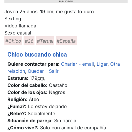
PUBLICIDAD
Joven 25 años, 19 cm, me gusta lo duro
Sexting
Video llamada
Sexo casual
#Chico
#26
#Teruel
#España
Chico buscando chica
Quiere contactar para:
Charlar - email
,
Ligar
,
Otra
relación
,
Quedar - Salir
Estatura:
179
cm.
Color del cabello:
Castaño
Color de los ojos:
Negros
Religión:
Ateo
¿Fuma?:
Lo estoy dejando
¿Bebe?:
Socialmente
Situación de pareja:
Sin pareja
¿Cómo vive?:
Solo con animal de compañía