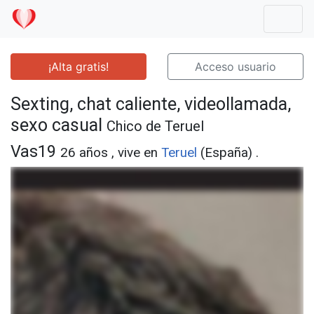
Mostr
¡Alta gratis!
Acceso usuario
Sexting, chat caliente, videollamada,
sexo casual
Chico de Teruel
Vas19
26 años , vive en
Teruel
(España) .