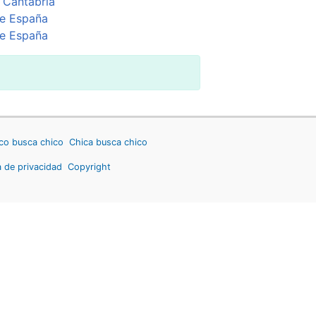
 Cantabria
e España
e España
co busca chico
Chica busca chico
a de privacidad
Copyright