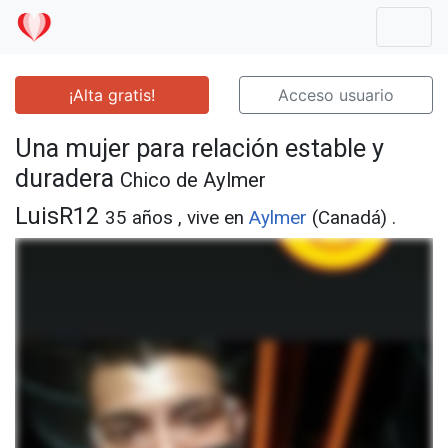
Mostr
¡Alta gratis!
Acceso usuario
Una mujer para relación estable y
duradera
Chico de Aylmer
LuisR12
35 años , vive en
Aylmer
(Canadá) .