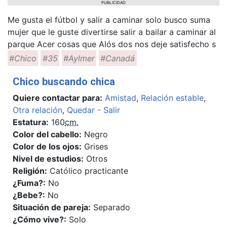
PUBLICIDAD
Me gusta el fútbol y salir a caminar solo busco suma
mujer que le guste divertirse salir a bailar a caminar al
parque Acer cosas que Alós dos nos deje satisfecho s
#Chico
#35
#Aylmer
#Canadá
Chico buscando chica
Quiere contactar para:
Amistad
,
Relación estable
,
Otra relación
,
Quedar - Salir
Estatura:
160
cm.
Color del cabello:
Negro
Color de los ojos:
Grises
Nivel de estudios:
Otros
Religión:
Católico practicante
¿Fuma?:
No
¿Bebe?:
No
Situación de pareja:
Separado
¿Cómo vive?:
Solo