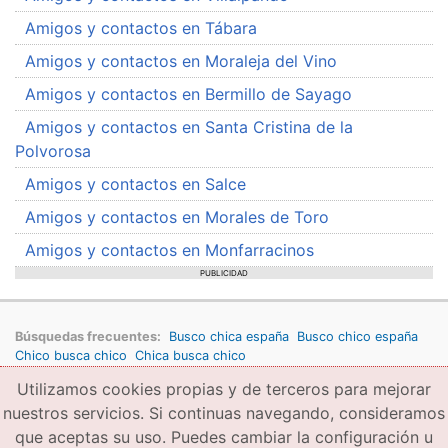
Amigos y contactos en Tábara
Amigos y contactos en Moraleja del Vino
Amigos y contactos en Bermillo de Sayago
Amigos y contactos en Santa Cristina de la
Polvorosa
Amigos y contactos en Salce
Amigos y contactos en Morales de Toro
Amigos y contactos en Monfarracinos
PUBLICIDAD
Búsquedas frecuentes:
Busco chica españa
Busco chico españa
Chico busca chico
Chica busca chico
Utilizamos cookies propias y de terceros para mejorar
Copyright © 2026 amigae.com
Condiciones generales de uso
Política de privacidad
Copyright
nuestros servicios. Si continuas navegando, consideramos
que aceptas su uso. Puedes cambiar la configuración u