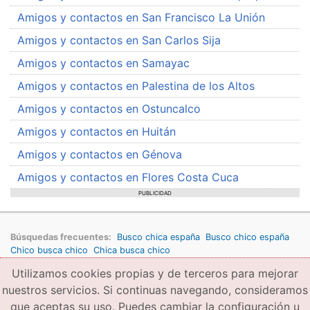
Amigos y contactos en San Francisco La Unión
Amigos y contactos en San Carlos Sija
Amigos y contactos en Samayac
Amigos y contactos en Palestina de los Altos
Amigos y contactos en Ostuncalco
Amigos y contactos en Huitán
Amigos y contactos en Génova
Amigos y contactos en Flores Costa Cuca
PUBLICIDAD
Búsquedas frecuentes:
Busco chica españa
Busco chico españa
Chico busca chico
Chica busca chico
Utilizamos cookies propias y de terceros para mejorar
Copyright © 2026 amigae.com
Condiciones generales de uso
Política de privacidad
Copyright
nuestros servicios. Si continuas navegando, consideramos
que aceptas su uso. Puedes cambiar la configuración u