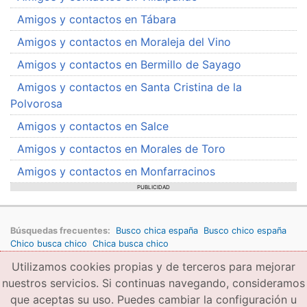
Amigos y contactos en Tábara
Amigos y contactos en Moraleja del Vino
Amigos y contactos en Bermillo de Sayago
Amigos y contactos en Santa Cristina de la
Polvorosa
Amigos y contactos en Salce
Amigos y contactos en Morales de Toro
Amigos y contactos en Monfarracinos
PUBLICIDAD
Búsquedas frecuentes:
Busco chica españa
Busco chico españa
Chico busca chico
Chica busca chico
Utilizamos cookies propias y de terceros para mejorar
Copyright © 2026 amigae.com
Condiciones generales de uso
Política de privacidad
Copyright
nuestros servicios. Si continuas navegando, consideramos
que aceptas su uso. Puedes cambiar la configuración u