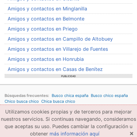
Amigos y contactos en Minglanilla
Amigos y contactos en Belmonte
Amigos y contactos en Priego
Amigos y contactos en Campillo de Altobuey
Amigos y contactos en Villarejo de Fuentes
Amigos y contactos en Honrubia
Amigos y contactos en Casas de Benítez
PUBLICIDAD
Búsquedas frecuentes:
Busco chica españa
Busco chico españa
Chico busca chico
Chica busca chico
Utilizamos cookies propias y de terceros para mejorar
Copyright © 2026 amigae.com
Condiciones generales de uso
Política de privacidad
Copyright
nuestros servicios. Si continuas navegando, consideramos
que aceptas su uso. Puedes cambiar la configuración u
×
obtener
más información aquí