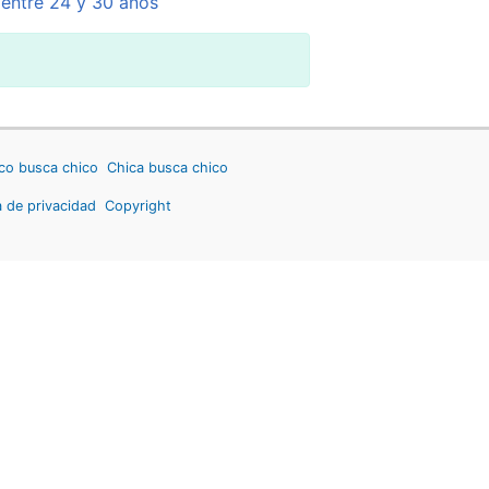
 entre 24 y 30 años
co busca chico
Chica busca chico
a de privacidad
Copyright