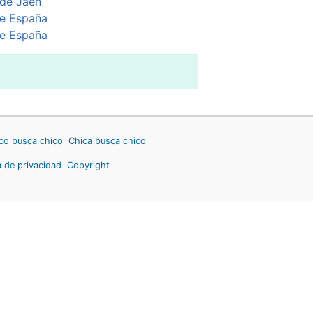
de Jaén
e España
e España
co busca chico
Chica busca chico
a de privacidad
Copyright