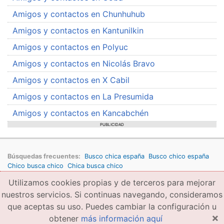
Amigos y contactos en Chunhuhub
Amigos y contactos en Kantunilkin
Amigos y contactos en Polyuc
Amigos y contactos en Nicolás Bravo
Amigos y contactos en X Cabil
Amigos y contactos en La Presumida
Amigos y contactos en Kancabchén
PUBLICIDAD
Búsquedas frecuentes:
Busco chica españa
Busco chico españa
Chico busca chico
Chica busca chico
Utilizamos cookies propias y de terceros para mejorar
Copyright © 2026 amigae.com
Condiciones generales de uso
Política de privacidad
Copyright
nuestros servicios. Si continuas navegando, consideramos
que aceptas su uso. Puedes cambiar la configuración u
×
obtener
más información aquí