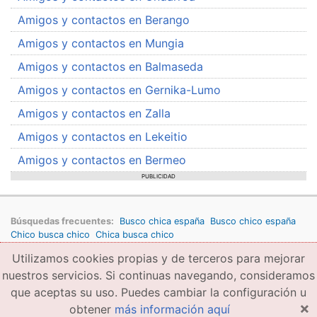
Amigos y contactos en Berango
Amigos y contactos en Mungia
Amigos y contactos en Balmaseda
Amigos y contactos en Gernika-Lumo
Amigos y contactos en Zalla
Amigos y contactos en Lekeitio
Amigos y contactos en Bermeo
PUBLICIDAD
Búsquedas frecuentes:
Busco chica españa
Busco chico españa
Chico busca chico
Chica busca chico
Utilizamos cookies propias y de terceros para mejorar
Copyright © 2026 amigae.com
Condiciones generales de uso
Política de privacidad
Copyright
nuestros servicios. Si continuas navegando, consideramos
que aceptas su uso. Puedes cambiar la configuración u
×
obtener
más información aquí