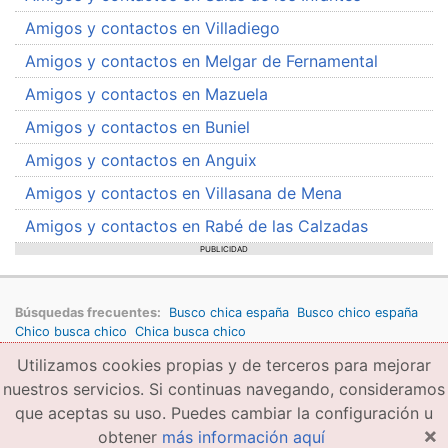
Amigos y contactos en Villadiego
Amigos y contactos en Melgar de Fernamental
Amigos y contactos en Mazuela
Amigos y contactos en Buniel
Amigos y contactos en Anguix
Amigos y contactos en Villasana de Mena
Amigos y contactos en Rabé de las Calzadas
PUBLICIDAD
Búsquedas frecuentes:
Busco chica españa
Busco chico españa
Chico busca chico
Chica busca chico
Utilizamos cookies propias y de terceros para mejorar
Copyright © 2026 amigae.com
Condiciones generales de uso
Política de privacidad
Copyright
nuestros servicios. Si continuas navegando, consideramos
que aceptas su uso. Puedes cambiar la configuración u
×
obtener
más información aquí