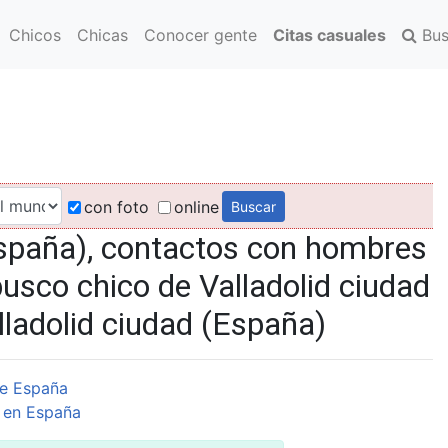
Chicos
Chicas
Conocer gente
Citas casuales
Bus
con foto
online
España), contactos con hombres
busco chico de Valladolid ciudad
lladolid ciudad (España)
e España
 en España