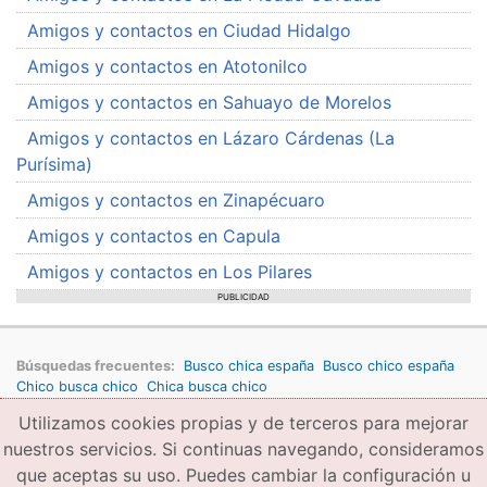
Amigos y contactos en Ciudad Hidalgo
Amigos y contactos en Atotonilco
Amigos y contactos en Sahuayo de Morelos
Amigos y contactos en Lázaro Cárdenas (La
Purísima)
Amigos y contactos en Zinapécuaro
Amigos y contactos en Capula
Amigos y contactos en Los Pilares
PUBLICIDAD
Búsquedas frecuentes:
Busco chica españa
Busco chico españa
Chico busca chico
Chica busca chico
Utilizamos cookies propias y de terceros para mejorar
Copyright © 2026 amigae.com
Condiciones generales de uso
Política de privacidad
Copyright
nuestros servicios. Si continuas navegando, consideramos
que aceptas su uso. Puedes cambiar la configuración u