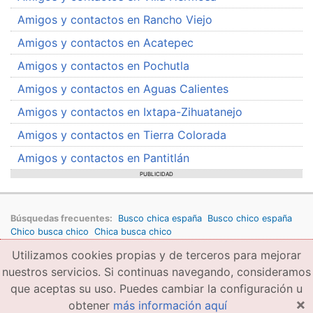
Amigos y contactos en Rancho Viejo
Amigos y contactos en Acatepec
Amigos y contactos en Pochutla
Amigos y contactos en Aguas Calientes
Amigos y contactos en Ixtapa-Zihuatanejo
Amigos y contactos en Tierra Colorada
Amigos y contactos en Pantitlán
PUBLICIDAD
Búsquedas frecuentes:
Busco chica españa
Busco chico españa
Chico busca chico
Chica busca chico
Utilizamos cookies propias y de terceros para mejorar
Copyright © 2026 amigae.com
Condiciones generales de uso
Política de privacidad
Copyright
nuestros servicios. Si continuas navegando, consideramos
que aceptas su uso. Puedes cambiar la configuración u
×
obtener
más información aquí