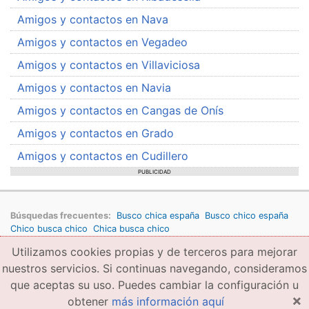
Amigos y contactos en Nava
Amigos y contactos en Vegadeo
Amigos y contactos en Villaviciosa
Amigos y contactos en Navia
Amigos y contactos en Cangas de Onís
Amigos y contactos en Grado
Amigos y contactos en Cudillero
PUBLICIDAD
Búsquedas frecuentes:
Busco chica españa
Busco chico españa
Chico busca chico
Chica busca chico
Utilizamos cookies propias y de terceros para mejorar
Copyright © 2026 amigae.com
Condiciones generales de uso
Política de privacidad
Copyright
nuestros servicios. Si continuas navegando, consideramos
que aceptas su uso. Puedes cambiar la configuración u
×
obtener
más información aquí