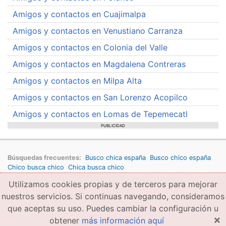
Amigos y contactos en Cuajimalpa
Amigos y contactos en Venustiano Carranza
Amigos y contactos en Colonia del Valle
Amigos y contactos en Magdalena Contreras
Amigos y contactos en Milpa Alta
Amigos y contactos en San Lorenzo Acopilco
Amigos y contactos en Lomas de Tepemecatl
PUBLICIDAD
Búsquedas frecuentes:
Busco chica españa
Busco chico españa
Chico busca chico
Chica busca chico
Utilizamos cookies propias y de terceros para mejorar
Copyright © 2026 amigae.com
Condiciones generales de uso
Política de privacidad
Copyright
nuestros servicios. Si continuas navegando, consideramos
que aceptas su uso. Puedes cambiar la configuración u
×
obtener
más información aquí